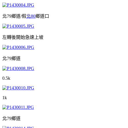
北79鄉道/假
北80
鄉道口
左轉後開始急速上坡
北79鄉道
0.5k
1k
北79鄉道