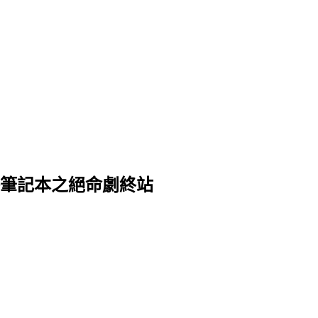
終筆記本之絕命劇終站