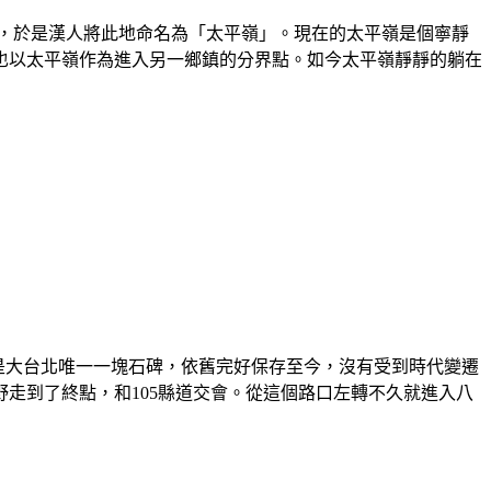
地，於是漢人將此地命名為「太平嶺」。現在的太平嶺是個寧靜
也以太平嶺作為進入另一鄉鎮的分界點。如今太平嶺靜靜的躺在
說是大台北唯一一塊石碑，依舊完好保存至今，沒有受到時代變遷
走到了終點，和105縣道交會。從這個路口左轉不久就進入八