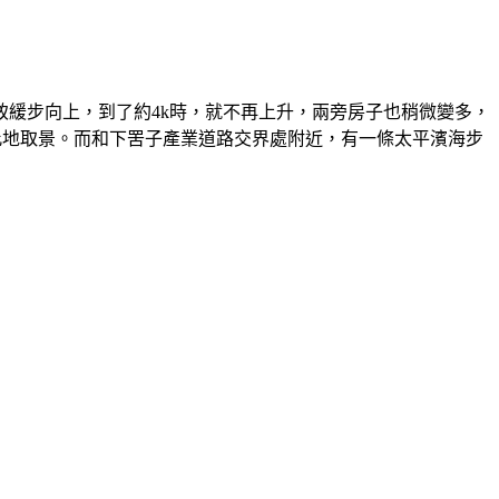
致緩步向上，到了約4k時，就不再上升，兩旁房子也稍微變多，
此地取景。而和下罟子產業道路交界處附近，有一條太平濱海步