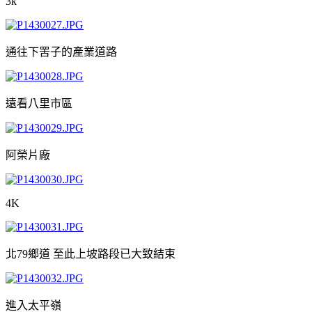
3k
通往下罟子的產業道路
遠看八里市區
阿榮片廠
4K
北79鄉道 至此上坡路段已大致結束
進入太平嶺