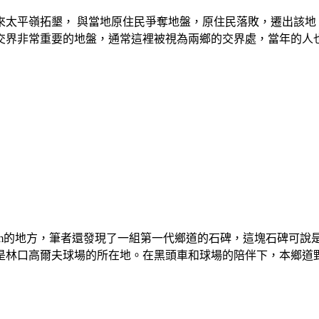
坌前來太平嶺拓墾， 與當地原住民爭奪地盤，原住民落敗，遷出該
交界非常重要的地盤，通常這裡被視為兩鄉的交界處，當年的人
00m的地方，筆者還發現了一組第一代鄉道的石碑，這塊石碑可
林口高爾夫球場的所在地。在黑頭車和球場的陪伴下，本鄉道野