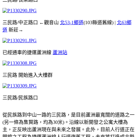
三民路/中正路口 ←觀音山
北53-1鄉道
(103縣道舊線) |
北63鄉
道
新莊→
已經通車的捷運蘆洲線
蘆洲站
三民路 開始進入大樓群
三民路/民族路口
從民族路到中山一路的三民路，是目前蘆洲最寬闊的道路之一
(另一條為集賢路，均為30米)。沿線以新開發之公寓大樓為
主，正反映出蘆洲現在與未來之發展。此外，目前人行道正在
開挖之工程為捷運蘆洲線人行道復舊工程，未來將打造成北縣