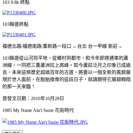
103 9.8k 終點
103縣道終點
福德北路/福德南路/重新路一段口 ←台北 台一甲線 新莊→
103縣道從山河到平地，從鄉村到都市，和今年即將通車的蘆
洲線，一同把三重蘆洲拉上高峰。如今蘆荻泛月之印象已成過
去，未來這條歷史超過百年的古道，將要以一個全新的風貌展
現於世人面前，在脫胎換骨的這段日子，就請期待它展翅翱翔
的那一天來臨！
首發文日期：2010年10月28日
1985 My Name Ain't Suzie 花街時代