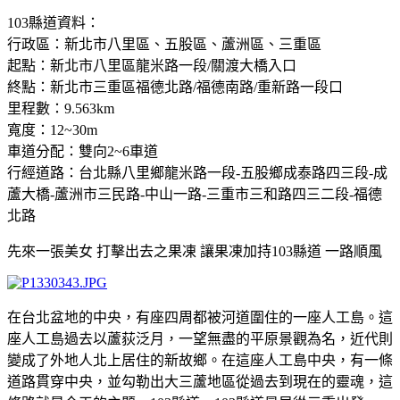
103縣道資料：
行政區：新北市八里區、五股區、蘆洲區、三重區
起點：新北市八里區龍米路一段/關渡大橋入口
終點：新北市三重區福德北路/福德南路/重新路一段口
里程數：9.563km
寬度：12~30m
車道分配：雙向2~6車道
行經道路：台北縣八里鄉龍米路一段-五股鄉成泰路四三段-成
蘆大橋-蘆洲市三民路-中山一路-三重市三和路四三二段-福德
北路
先來一張美女 打擊出去之果凍 讓果凍加持103縣道 一路順風
在台北盆地的中央，有座四周都被河道圍住的一座人工島。這
座人工島過去以蘆荻泛月，一望無盡的平原景觀為名，近代則
變成了外地人北上居住的新故鄉。在這座人工島中央，有一條
道路貫穿中央，並勾勒出大三蘆地區從過去到現在的靈魂，這