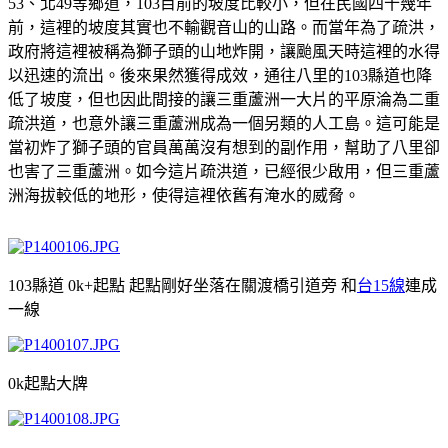
53、北49等鄉道，103目前的坡度比較小，但在民國四十幾年
前，這裡的坡度其實也不輸觀音山的山路。而當年為了疏洪，
政府將這裡被稱為獅子頭的山地炸開，讓颱風天時這裡的水得
以迅速的流出。後來果然獲得成效，通往八里的103縣道也降
低了坡度，但也因此間接的讓三重蘆洲一大片的平原淪為二重
疏洪道，也意外讓三重蘆洲成為一個另類的人工島。這可能是
當初炸了獅子頭的官員萬萬沒有想到的副作用，幫助了八里卻
也害了三重蘆洲。如今這片疏洪道，已經很少啟用，但三重蘆
洲海拔較低的地形，使得這裡依舊有淹水的威脅。
103縣道 0k+起點 起點剛好坐落在關渡橋引道旁 和
台15線
連成
一線
0k起點大牌