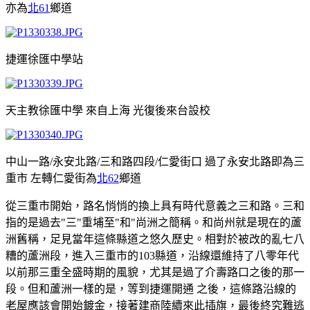
亦為
北61
鄉道
捷運徐匯中學站
天主教徐匯中學 來自上海 光復後來台設校
中山一路/永安北路/三和路四段/仁愛街口 過了永安北路即為三
重市 左轉仁愛街為
北62
鄉道
從三重市開始，路名悄悄的換上具有時代意義之三和路。三和
指的是過去"三"重埔至"和"尚洲之簡稱。和尚州就是現在的蘆
洲舊稱，足見當年這條縣道之悠久歷史。相對於被改的亂七八
糟的蘆洲段，進入三重市的103縣道，沿線還維持了八零年代
以前那三重全盛時期的風貌，尤其是過了介壽路口之後的那一
段。但和蘆洲一樣的是，等到捷運開通 之後，這條路沿線的
老屋應該會開始鍍金，接著建商陸續來此插旗，最後終究難逃