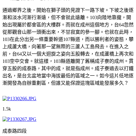
通過鄉界之後，開始在獅子頭的見證下一路下坡。下坡之後逐
漸和淡水河漸行漸遠，但不會就此遠離。103向陸地靠攏，開
始出現屬於都會區的大樓群。而就在成州這個地方，台64忽然
從那觀音山那一頭衝出來，不甘寂寞的參一腳。也就在此時，
103在此分出另一條重要幹道107縣道，而以勝利者的姿態，攀
上成蘆大橋，向著那一望無際的三蘆人工島飛去。在進入之
前，台64又以一個大迴旋之姿向五股轉去，在成蘆橋上再次和
103空中交會。就這樣，103縣道離開了舊稱成子寮的成州。貫
穿五股的成泰路，其中的成，就是指成州。成子寮過去以打鐵
出名，是台北盆地當中海拔最低的區域之一。如今這片低地逐
漸開發為自辦重劃區，但誰又能保證這塊區域能發展多久？
1.5k
成泰路四段