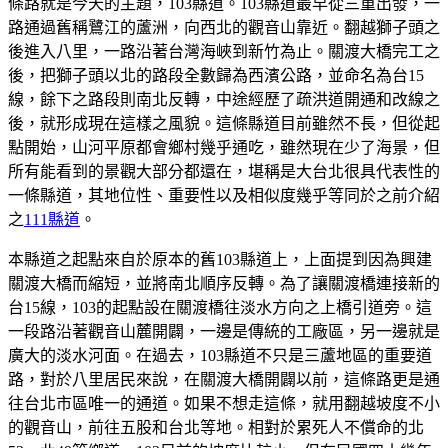
條路就是今天的主題，103縣道。103縣道最早從三重出發，一
路通過舊稱鷺江的蘆洲，向西北的觀音山靠近。翻越獅子頭之
後進入八里，一路沿著台灣海峽到新竹為止。關渡大橋完工之
後，把獅子頭以北的路段全數歸為西濱公路，並命名為台15
線，餘下之路段則南北反轉，中途經歷了疏洪道開通和改線之
後，就形成現在這樣之風貌。這條縣道目前雖然不長，但從起
點開始，山河平原都會鄉村幾乎通吃，雖然現在少了海景，但
所有能看到的景觀大部分都還在，堪稱是大台北很具代表性的
一條縣道，其地位性、重要性以及相似度幾乎等同於之前介紹
之
111縣道
。
本縣道之起點來自於原本的舊103縣道上，上面提到因為興建
關渡大橋而縮短，並將南北順序反轉。為了讓關渡橋連接新的
台15線，103的起點設在關渡橋往淡水方向之上橋引道旁。這
一段路沿著觀音山麓開闢，一邊是傳統的工廠區，另一邊就是
廣大的淡水河面。在過去，103縣道不只是三蘆地區的重要道
路，對於八里居民來說，在關渡大橋開闢以前，這條路更是通
往台北市區唯一的通道。如果不想走這條，就用翻越坡度不小
的觀音山，前往五股和台北等地。相對於累死人不償命的北