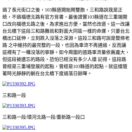
過了長元街口之後，103縣道開始鬧雙胞，三和路說我是正
統，不過福德北路有官方背書，最後證實103縣道在三重端開
口改向福德北路之後，為求進出方便，當然也改道。這一改讓
台北橋下這段三和路難逃和對面大同區一樣的命運，只要台北
橋出口延伸，立刻跌入沒落之深淵。這段三和路可說是整條老
路 之中維持的最完整的一段，也因為車流不再通過，反而讓
這裡有了一種沒落的寧靜。如今周圍的道路車流量依舊龐大，
但這段被遺忘的路段，恐怕已經沒有多少人還 記得，這段路
曾經是三重埔發展的起點，曾經是103縣道的起點，就這樣隨
著時光靜靜的躺在台北橋下度過落日餘暉。
三和路一段
三和路一段/環河北路一段/重新路一段口