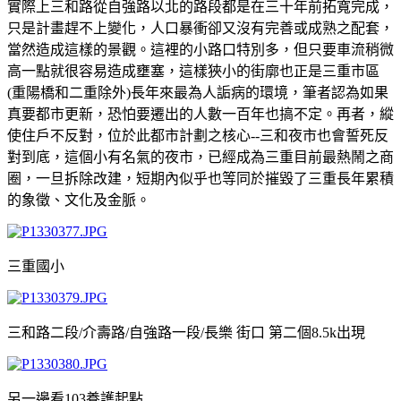
實際上三和路從自強路以北的路段都是在三十年前拓寬完成，
只是計畫趕不上變化，人口暴衝卻又沒有完善或成熟之配套，
當然造成這樣的景觀。這裡的小路口特別多，但只要車流稍微
高一點就很容易造成壅塞，這樣狹小的街廓也正是三重市區
(重陽橋和二重除外)長年來最為人詬病的環境，筆者認為如果
真要都市更新，恐怕要遷出的人數一百年也搞不定。再者，縱
使住戶不反對，位於此都市計劃之核心--三和夜市也會誓死反
對到底，這個小有名氣的夜市，已經成為三重目前最熱鬧之商
圈，一旦拆除改建，短期內似乎也等同於摧毀了三重長年累積
的象徵、文化及金脈。
三重國小
三和路二段/介壽路/自強路一段/長樂 街口 第二個8.5k出現
另一邊看103養護起點