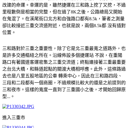
改建的命運。幸運的是，雖然捷運在三和路上挖了又挖，不過
里程數倒是相當的完整，但在過了8K之後，公路總局又開始
在鬼混了。在溪尾街口北方和自強路口都有8.5k，筆者之測量
卻比較接近三重交流道附近，也就是說，兩個8.5k都 沒有插對
位置。
三和路對於三重之重要性，除了它是北三重最寬之道路外，也
是許多交通樞紐之所在。沿線佈設多個捷運站 不說，在重陽
路口有著國道客運密集之三重交流道；終點連接著三重最重要
之台北大橋，和縣道起點的關渡大橋相呼應。此外，這條路過
去也是八里五股地區的公車 轉乘中心，因此在三和路四段、
三段和二段都有一個商圈，不過規模比較大的還是之前提到的
三和夜市。這樣的寬度一直到了三重國小之後，才開始回歸原
型...。
進入三重市