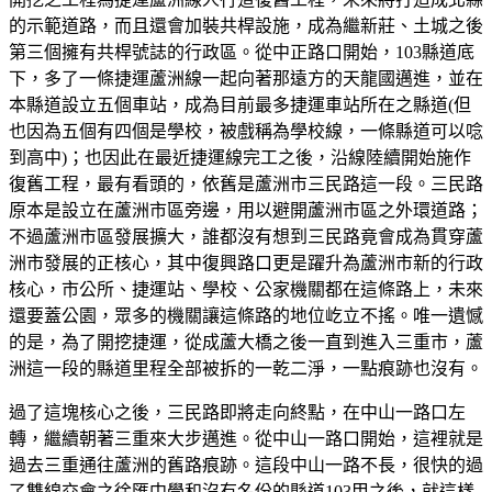
的示範道路，而且還會加裝共桿設施，成為繼新莊、土城之後
第三個擁有共桿號誌的行政區。從中正路口開始，103縣道底
下，多了一條捷運蘆洲線一起向著那遠方的天龍國邁進，並在
本縣道設立五個車站，成為目前最多捷運車站所在之縣道(但
也因為五個有四個是學校，被戲稱為學校線，一條縣道可以唸
到高中)；也因此在最近捷運線完工之後，沿線陸續開始施作
復舊工程，最有看頭的，依舊是蘆洲市三民路這一段。三民路
原本是設立在蘆洲市區旁邊，用以避開蘆洲市區之外環道路；
不過蘆洲市區發展擴大，誰都沒有想到三民路竟會成為貫穿蘆
洲市發展的正核心，其中復興路口更是躍升為蘆洲市新的行政
核心，市公所、捷運站、學校、公家機關都在這條路上，未來
還要蓋公園，眾多的機關讓這條路的地位屹立不搖。唯一遺憾
的是，為了開挖捷運，從成蘆大橋之後一直到進入三重市，蘆
洲這一段的縣道里程全部被拆的一乾二淨，一點痕跡也沒有。
過了這塊核心之後，三民路即將走向終點，在中山一路口左
轉，繼續朝著三重來大步邁進。從中山一路口開始，這裡就是
過去三重通往蘆洲的舊路痕跡。這段中山一路不長，很快的過
了雙線交會之徐匯中學和沒有名份的縣道103甲之後，就這樣