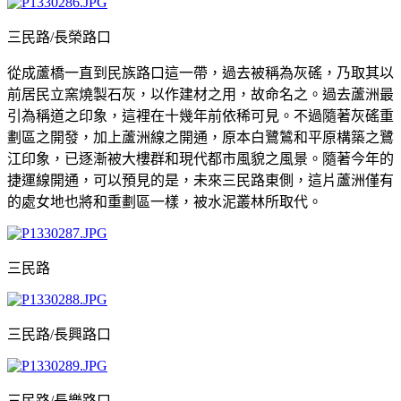
三民路/長榮路口
從成蘆橋一直到民族路口這一帶，過去被稱為灰磘，乃取其以
前居民立窯燒製石灰，以作建材之用，故命名之。過去蘆洲最
引為稱道之印象，這裡在十幾年前依稀可見。不過隨著灰磘重
劃區之開發，加上蘆洲線之開通，原本白鷺鷥和平原構築之鷺
江印象，已逐漸被大樓群和現代都市風貌之風景。隨著今年的
捷運線開通，可以預見的是，未來三民路東側，這片蘆洲僅有
的處女地也將和重劃區一樣，被水泥叢林所取代。
三民路
三民路/長興路口
三民路/長樂路口