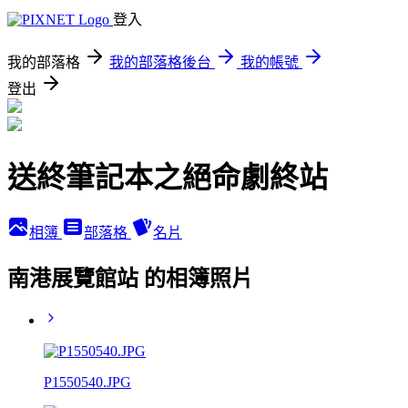
登入
我的部落格
我的部落格後台
我的帳號
登出
送終筆記本之絕命劇終站
相簿
部落格
名片
南港展覽館站 的相簿照片
P1550540.JPG