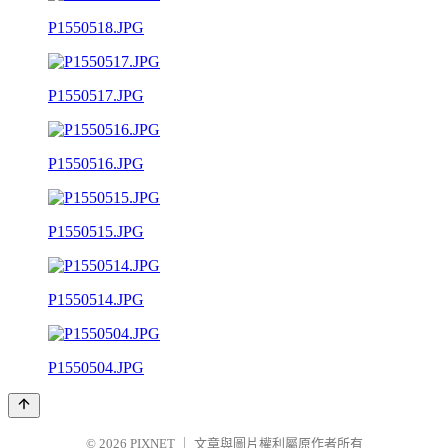
P1550518.JPG
P1550517.JPG
P1550516.JPG
P1550515.JPG
P1550514.JPG
P1550504.JPG
© 2026
PIXNET
｜
文章與圖片權利屬原作者所有